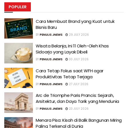
POPULER
Cara Membuat Brand yang Kuat untuk
Bisnis Baru
BY
PENULIS JNEWS
29 JULY 2026
Wisata Belanja, Ini 11 Oleh-Oleh Khas
Sidoarjo yang Layak Dibeli
BY
PENULIS JNEWS
30 JULY 2026
Cara Tetap Fokus saat WFH agar
Produktivitas Tetap Terjaga
BY
PENULIS JNEWS
27 JULY 2026
Arc de Triomphe Paris Prancis: Sejarah,
Arsitektur, dan Daya Tarik yang Mendunia
BY
PENULIS JNEWS
23 JULY 2026
Menara Pisa: Kisah di Balik Bangunan Miring
Paling Terkenal di Dunia