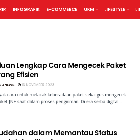
RIR
INFOGRAFIK
E-COMMERCE
UKM
LIFESTYLE
L
uan Lengkap Cara Mengecek Paket
ang Efisien
S JNEWS
13 NOVEMBER 2023
yak cara untuk melacak keberadaan paket sekaligus mengecek
aket JNE saat dalam proses pengiriman. Di era serba digital ...
dahan dalam Memantau Status