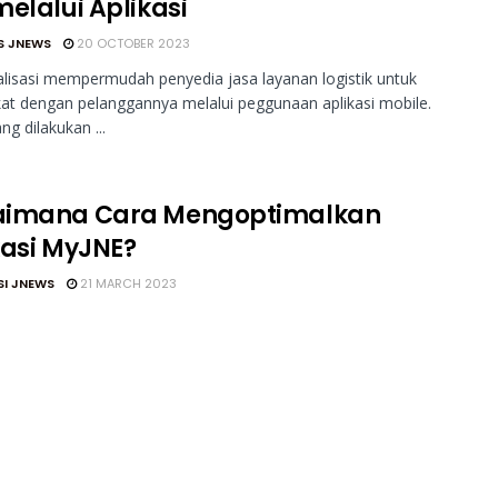
melalui Aplikasi
S JNEWS
20 OCTOBER 2023
talisasi mempermudah penyedia jasa layanan logistik untuk
kat dengan pelanggannya melalui peggunaan aplikasi mobile.
ang dilakukan ...
imana Cara Mengoptimalkan
kasi MyJNE?
SI JNEWS
21 MARCH 2023