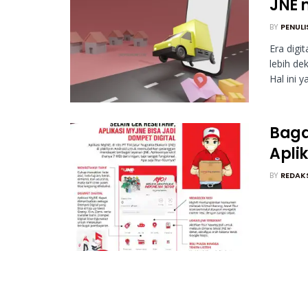
JNE 
BY
PENULI
Era digi
lebih de
Hal ini y
Baga
Apli
BY
REDAK