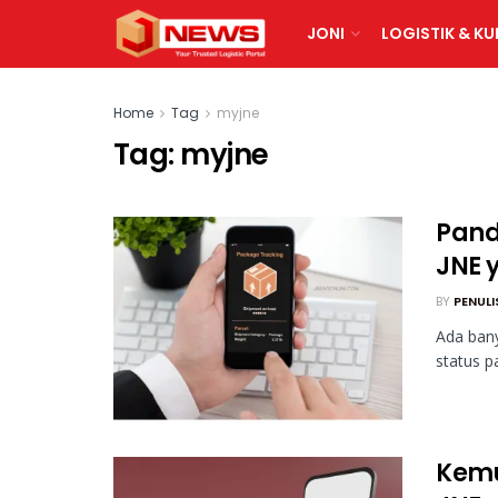
JONI
LOGISTIK & KU
Home
Tag
myjne
Tag:
myjne
Pand
JNE y
BY
PENULI
Ada ban
status p
Kemu