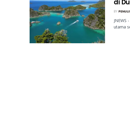
di D
BY
PENULI
JNEWS - 
utama se