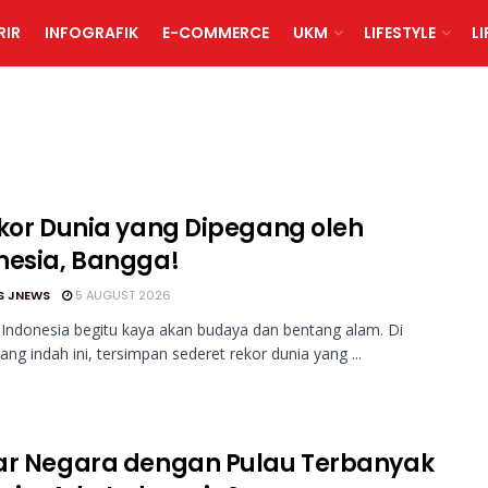
RIR
INFOGRAFIK
E-COMMERCE
UKM
LIFESTYLE
L
ekor Dunia yang Dipegang oleh
nesia, Bangga!
S JNEWS
5 AUGUST 2026
Indonesia begitu kaya akan budaya dan bentang alam. Di
ang indah ini, tersimpan sederet rekor dunia yang ...
ar Negara dengan Pulau Terbanyak