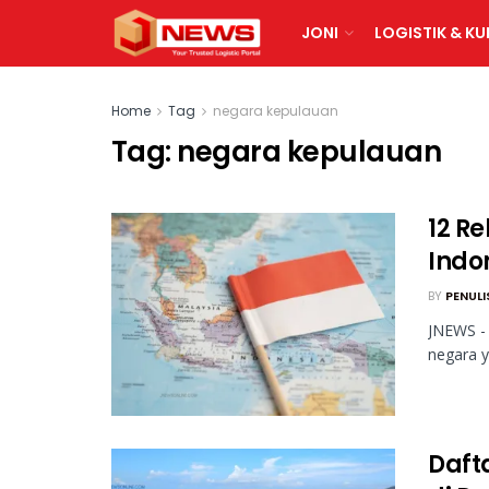
JONI
LOGISTIK & KU
Home
Tag
negara kepulauan
Tag:
negara kepulauan
12 R
Indo
BY
PENULI
JNEWS - 
negara y
Daft