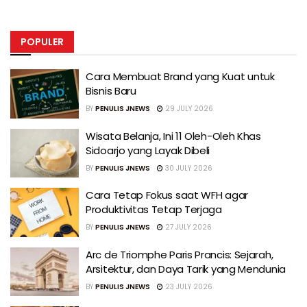
POPULER
Cara Membuat Brand yang Kuat untuk
Bisnis Baru
BY
PENULIS JNEWS
29 JULY 2026
Wisata Belanja, Ini 11 Oleh-Oleh Khas
Sidoarjo yang Layak Dibeli
BY
PENULIS JNEWS
30 JULY 2026
Cara Tetap Fokus saat WFH agar
Produktivitas Tetap Terjaga
BY
PENULIS JNEWS
27 JULY 2026
Arc de Triomphe Paris Prancis: Sejarah,
Arsitektur, dan Daya Tarik yang Mendunia
BY
PENULIS JNEWS
23 JULY 2026