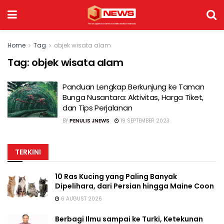
Home
Tag
objek wisata alam
Tag:
objek wisata alam
Panduan Lengkap Berkunjung ke Taman
Bunga Nusantara: Aktivitas, Harga Tiket,
dan Tips Perjalanan
BY
PENULIS JNEWS
19 SEPTEMBER 2023
TERKINI
10 Ras Kucing yang Paling Banyak
Dipelihara, dari Persian hingga Maine Coon
6 AUGUST 2026
Berbagi Ilmu sampai ke Turki, Ketekunan