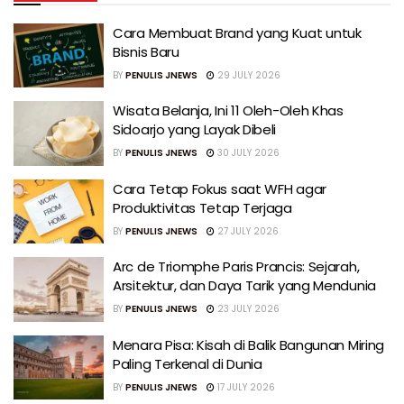
Cara Membuat Brand yang Kuat untuk
Bisnis Baru
BY
PENULIS JNEWS
29 JULY 2026
Wisata Belanja, Ini 11 Oleh-Oleh Khas
Sidoarjo yang Layak Dibeli
BY
PENULIS JNEWS
30 JULY 2026
Cara Tetap Fokus saat WFH agar
Produktivitas Tetap Terjaga
BY
PENULIS JNEWS
27 JULY 2026
Arc de Triomphe Paris Prancis: Sejarah,
Arsitektur, dan Daya Tarik yang Mendunia
BY
PENULIS JNEWS
23 JULY 2026
Menara Pisa: Kisah di Balik Bangunan Miring
Paling Terkenal di Dunia
BY
PENULIS JNEWS
17 JULY 2026