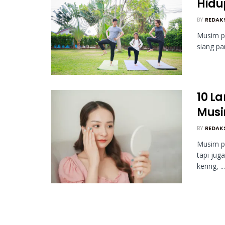
Hidu
BY
REDAK
Musim p
siang pa
10 La
Musi
BY
REDAK
Musim p
tapi jug
kering, ...