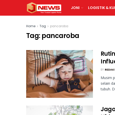
JONI
LOGISTIK & KU
Home
Tag
pancaroba
Tag:
pancaroba
Rutin
Infl
BY
REDAK
Musim pa
selain 
tubuh. Di 
Jaga