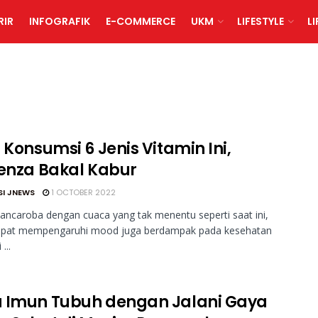
RIR
INFOGRAFIK
E-COMMERCE
UKM
LIFESTYLE
L
 Konsumsi 6 Jenis Vitamin Ini,
uenza Bakal Kabur
SI JNEWS
1 OCTOBER 2022
ncaroba dengan cuaca yang tak menentu seperti saat ini,
dapat mempengaruhi mood juga berdampak pada kesehatan
...
 Imun Tubuh dengan Jalani Gaya