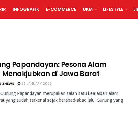
RIR
INFOGRAFIK
E-COMMERCE
UKM
LIFESTYLE
L
ng Papandayan: Pesona Alam
 Menakjubkan di Jawa Barat
S JNEWS
28 JANUARY 2025
 Gunung Papandayan merupakan salah satu keajaiban alam
at yang sudah terkenal sejak berabad-abad lalu. Gunung yang