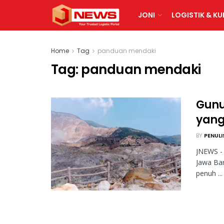
JONI
LOGISTIK & KU
Home
Tag
panduan mendaki
Tag:
panduan mendaki
Gunu
yang
BY
PENULI
JNEWS -
Jawa Bar
penuh ...