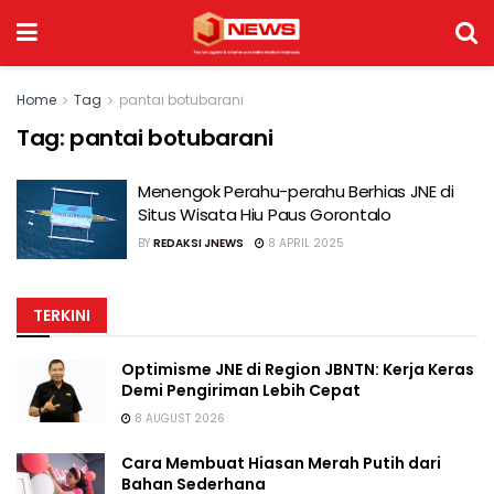
Home
Tag
pantai botubarani
Tag:
pantai botubarani
Menengok Perahu-perahu Berhias JNE di
Situs Wisata Hiu Paus Gorontalo
BY
REDAKSI JNEWS
8 APRIL 2025
TERKINI
Optimisme JNE di Region JBNTN: Kerja Keras
Demi Pengiriman Lebih Cepat
8 AUGUST 2026
Cara Membuat Hiasan Merah Putih dari
Bahan Sederhana