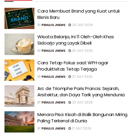
Cara Membuat Brand yang Kuat untuk
Bisnis Baru
BY
PENULIS JNEWS
29 JULY 2026
Wisata Belanja, Ini 11 Oleh-Oleh Khas
Sidoarjo yang Layak Dibeli
BY
PENULIS JNEWS
30 JULY 2026
Cara Tetap Fokus saat WFH agar
Produktivitas Tetap Terjaga
BY
PENULIS JNEWS
27 JULY 2026
Arc de Triomphe Paris Prancis: Sejarah,
Arsitektur, dan Daya Tarik yang Mendunia
BY
PENULIS JNEWS
23 JULY 2026
Menara Pisa: Kisah di Balik Bangunan Miring
Paling Terkenal di Dunia
BY
PENULIS JNEWS
17 JULY 2026