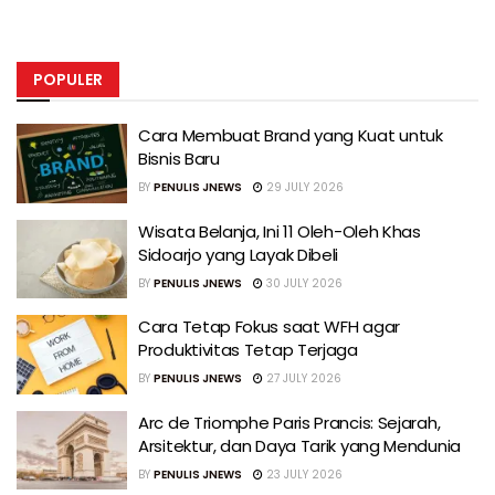
POPULER
Cara Membuat Brand yang Kuat untuk
Bisnis Baru
BY
PENULIS JNEWS
29 JULY 2026
Wisata Belanja, Ini 11 Oleh-Oleh Khas
Sidoarjo yang Layak Dibeli
BY
PENULIS JNEWS
30 JULY 2026
Cara Tetap Fokus saat WFH agar
Produktivitas Tetap Terjaga
BY
PENULIS JNEWS
27 JULY 2026
Arc de Triomphe Paris Prancis: Sejarah,
Arsitektur, dan Daya Tarik yang Mendunia
BY
PENULIS JNEWS
23 JULY 2026