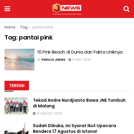
Home
Tag
pantai pink
Tag:
pantai pink
10 Pink Beach di Dunia dan Fakta Uniknya
BY
PENULIS JNEWS
13 MAY 2026
TERKINI
Tekad Andre Nurdjianto Bawa JNE Tumbuh
di Malang
10 AUGUST 2026
Sudah Dibuka, Ini Syarat Ikut Upacara
Bendera 17 Agustus di Istana!