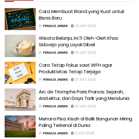
Cara Membuat Brand yang Kuat untuk
Bisnis Baru
BY
PENULIS JNEWS
29 JULY 2026
Wisata Belanja, Ini 11 Oleh-Oleh Khas
Sidoarjo yang Layak Dibeli
BY
PENULIS JNEWS
30 JULY 2026
Cara Tetap Fokus saat WFH agar
Produktivitas Tetap Terjaga
BY
PENULIS JNEWS
27 JULY 2026
Arc de Triomphe Paris Prancis: Sejarah,
Arsitektur, dan Daya Tarik yang Mendunia
BY
PENULIS JNEWS
23 JULY 2026
Menara Pisa: Kisah di Balik Bangunan Miring
Paling Terkenal di Dunia
BY
PENULIS JNEWS
17 JULY 2026