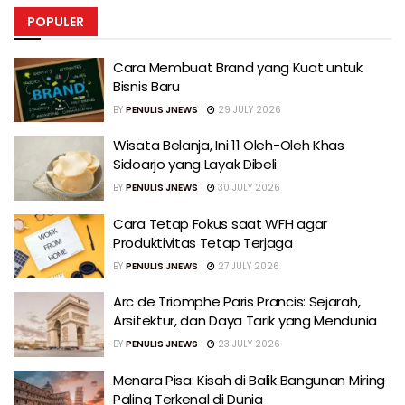
POPULER
Cara Membuat Brand yang Kuat untuk
Bisnis Baru
BY
PENULIS JNEWS
29 JULY 2026
Wisata Belanja, Ini 11 Oleh-Oleh Khas
Sidoarjo yang Layak Dibeli
BY
PENULIS JNEWS
30 JULY 2026
Cara Tetap Fokus saat WFH agar
Produktivitas Tetap Terjaga
BY
PENULIS JNEWS
27 JULY 2026
Arc de Triomphe Paris Prancis: Sejarah,
Arsitektur, dan Daya Tarik yang Mendunia
BY
PENULIS JNEWS
23 JULY 2026
Menara Pisa: Kisah di Balik Bangunan Miring
Paling Terkenal di Dunia