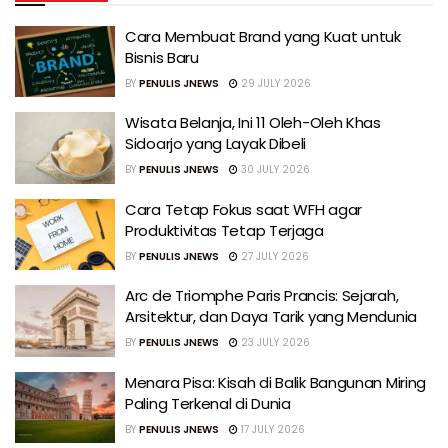
Cara Membuat Brand yang Kuat untuk
Bisnis Baru
BY
PENULIS JNEWS
29 JULY 2026
Wisata Belanja, Ini 11 Oleh-Oleh Khas
Sidoarjo yang Layak Dibeli
BY
PENULIS JNEWS
30 JULY 2026
Cara Tetap Fokus saat WFH agar
Produktivitas Tetap Terjaga
BY
PENULIS JNEWS
27 JULY 2026
Arc de Triomphe Paris Prancis: Sejarah,
Arsitektur, dan Daya Tarik yang Mendunia
BY
PENULIS JNEWS
23 JULY 2026
Menara Pisa: Kisah di Balik Bangunan Miring
Paling Terkenal di Dunia
BY
PENULIS JNEWS
17 JULY 2026