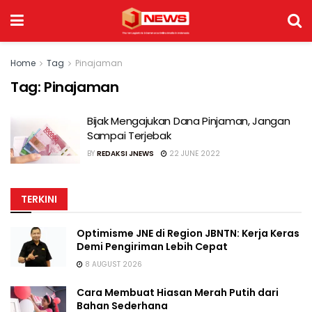
Home
Tag
Pinajaman
Tag:
Pinajaman
Bijak Mengajukan Dana Pinjaman, Jangan
Sampai Terjebak
BY
REDAKSI JNEWS
22 JUNE 2022
TERKINI
Optimisme JNE di Region JBNTN: Kerja Keras
Demi Pengiriman Lebih Cepat
8 AUGUST 2026
Cara Membuat Hiasan Merah Putih dari
Bahan Sederhana