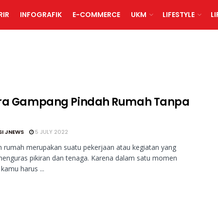
RIR
INFOGRAFIK
E-COMMERCE
UKM
LIFESTYLE
L
ra Gampang Pindah Rumah Tanpa
t
SI JNEWS
5 JULY 2022
n rumah merupakan suatu pekerjaan atau kegiatan yang
menguras pikiran dan tenaga. Karena dalam satu momen
 kamu harus ...