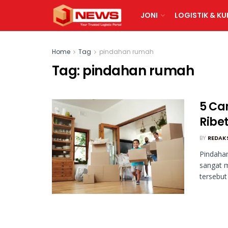
JONI
LOGISTIK & KU
Home
Tag
pindahan rumah
Tag:
pindahan rumah
5 Ca
Ribe
BY
REDAK
Pindaha
sangat 
tersebut