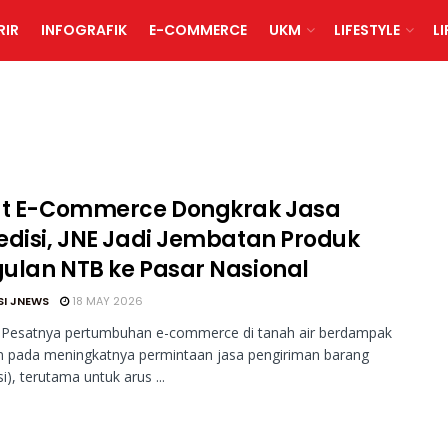
RIR
INFOGRAFIK
E-COMMERCE
UKM
LIFESTYLE
L
at E-Commerce Dongkrak Jasa
edisi, JNE Jadi Jembatan Produk
ulan NTB ke Pasar Nasional
SI JNEWS
18 MAY 2026
 Pesatnya pertumbuhan e-commerce di tanah air berdampak
an pada meningkatnya permintaan jasa pengiriman barang
i), terutama untuk arus ...