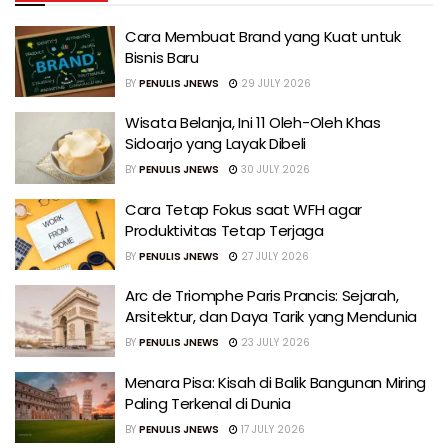
Cara Membuat Brand yang Kuat untuk
Bisnis Baru
BY
PENULIS JNEWS
29 JULY 2026
Wisata Belanja, Ini 11 Oleh-Oleh Khas
Sidoarjo yang Layak Dibeli
BY
PENULIS JNEWS
30 JULY 2026
Cara Tetap Fokus saat WFH agar
Produktivitas Tetap Terjaga
BY
PENULIS JNEWS
27 JULY 2026
Arc de Triomphe Paris Prancis: Sejarah,
Arsitektur, dan Daya Tarik yang Mendunia
BY
PENULIS JNEWS
23 JULY 2026
Menara Pisa: Kisah di Balik Bangunan Miring
Paling Terkenal di Dunia
BY
PENULIS JNEWS
17 JULY 2026