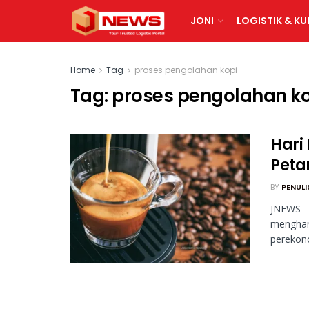
JONI
LOGISTIK & KU
Home
Tag
proses pengolahan kopi
Tag:
proses pengolahan ko
Hari 
Peta
BY
PENULI
JNEWS - 
menghar
perekono