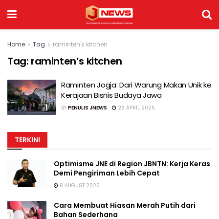
Home
Tag
raminten's kitchen
Tag:
raminten’s kitchen
Raminten Jogja: Dari Warung Makan Unik ke
Kerajaan Bisnis Budaya Jawa
BY
PENULIS JNEWS
29 APRIL 2025
TERKINI
Optimisme JNE di Region JBNTN: Kerja Keras
Demi Pengiriman Lebih Cepat
8 AUGUST 2026
Cara Membuat Hiasan Merah Putih dari
Bahan Sederhana