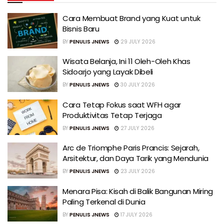
Cara Membuat Brand yang Kuat untuk
Bisnis Baru
BY
PENULIS JNEWS
29 JULY 2026
Wisata Belanja, Ini 11 Oleh-Oleh Khas
Sidoarjo yang Layak Dibeli
BY
PENULIS JNEWS
30 JULY 2026
Cara Tetap Fokus saat WFH agar
Produktivitas Tetap Terjaga
BY
PENULIS JNEWS
27 JULY 2026
Arc de Triomphe Paris Prancis: Sejarah,
Arsitektur, dan Daya Tarik yang Mendunia
BY
PENULIS JNEWS
23 JULY 2026
Menara Pisa: Kisah di Balik Bangunan Miring
Paling Terkenal di Dunia
BY
PENULIS JNEWS
17 JULY 2026