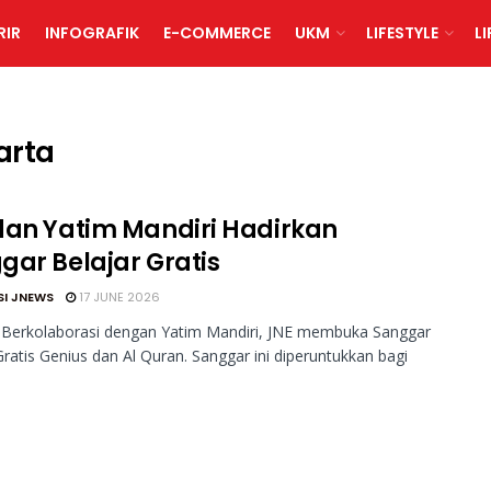
RIR
INFOGRAFIK
E-COMMERCE
UKM
LIFESTYLE
L
arta
dan Yatim Mandiri Hadirkan
gar Belajar Gratis
SI JNEWS
17 JUNE 2026
 Berkolaborasi dengan Yatim Mandiri, JNE membuka Sanggar
Gratis Genius dan Al Quran. Sanggar ini diperuntukkan bagi