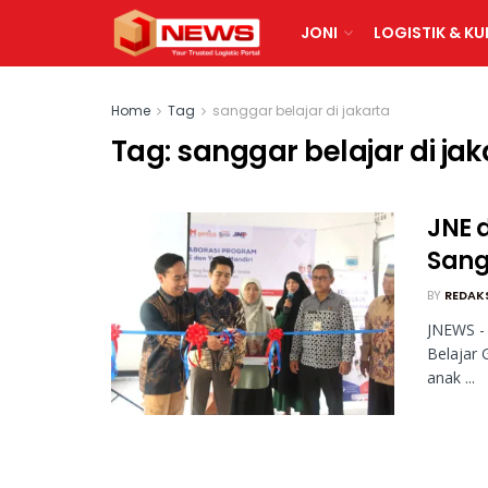
JONI
LOGISTIK & KU
Home
Tag
sanggar belajar di jakarta
Tag:
sanggar belajar di jak
JNE 
Sang
BY
REDAK
JNEWS -
Belajar 
anak ...