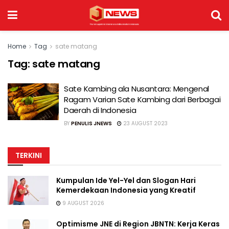
Home
Tag
sate matang
Tag:
sate matang
Sate Kambing ala Nusantara: Mengenal
Ragam Varian Sate Kambing dari Berbagai
Daerah di Indonesia
BY
PENULIS JNEWS
23 AUGUST 2023
TERKINI
Kumpulan Ide Yel-Yel dan Slogan Hari
Kemerdekaan Indonesia yang Kreatif
9 AUGUST 2026
Optimisme JNE di Region JBNTN: Kerja Keras