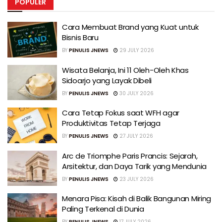
POPULER
Cara Membuat Brand yang Kuat untuk
Bisnis Baru
BY
PENULIS JNEWS
29 JULY 2026
Wisata Belanja, Ini 11 Oleh-Oleh Khas
Sidoarjo yang Layak Dibeli
BY
PENULIS JNEWS
30 JULY 2026
Cara Tetap Fokus saat WFH agar
Produktivitas Tetap Terjaga
BY
PENULIS JNEWS
27 JULY 2026
Arc de Triomphe Paris Prancis: Sejarah,
Arsitektur, dan Daya Tarik yang Mendunia
BY
PENULIS JNEWS
23 JULY 2026
Menara Pisa: Kisah di Balik Bangunan Miring
Paling Terkenal di Dunia
BY
PENULIS JNEWS
17 JULY 2026