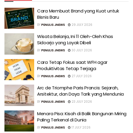
Cara Membuat Brand yang Kuat untuk
Bisnis Baru
BY
PENULIS JNEWS
29 JULY 2026
Wisata Belanja, Ini 11 Oleh-Oleh Khas
Sidoarjo yang Layak Dibeli
BY
PENULIS JNEWS
30 JULY 2026
Cara Tetap Fokus saat WFH agar
Produktivitas Tetap Terjaga
BY
PENULIS JNEWS
27 JULY 2026
Arc de Triomphe Paris Prancis: Sejarah,
Arsitektur, dan Daya Tarik yang Mendunia
BY
PENULIS JNEWS
23 JULY 2026
Menara Pisa: Kisah di Balik Bangunan Miring
Paling Terkenal di Dunia
BY
PENULIS JNEWS
17 JULY 2026