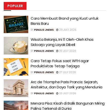
POPULER
Cara Membuat Brand yang Kuat untuk
Bisnis Baru
BY
PENULIS JNEWS
29 JULY 2026
Wisata Belanja, Ini 11 Oleh-Oleh Khas
Sidoarjo yang Layak Dibeli
BY
PENULIS JNEWS
30 JULY 2026
Cara Tetap Fokus saat WFH agar
Produktivitas Tetap Terjaga
BY
PENULIS JNEWS
27 JULY 2026
Arc de Triomphe Paris Prancis: Sejarah,
Arsitektur, dan Daya Tarik yang Mendunia
BY
PENULIS JNEWS
23 JULY 2026
Menara Pisa: Kisah di Balik Bangunan Miring
Paling Terkenal di Dunia