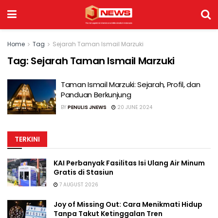
Home
Tag
Sejarah Taman Ismail Marzuki
Tag:
Sejarah Taman Ismail Marzuki
Taman Ismail Marzuki: Sejarah, Profil, dan
Panduan Berkunjung
BY
PENULIS JNEWS
20 JUNE 2024
TERKINI
KAI Perbanyak Fasilitas Isi Ulang Air Minum
Gratis di Stasiun
7 AUGUST 2026
Joy of Missing Out: Cara Menikmati Hidup
Tanpa Takut Ketinggalan Tren