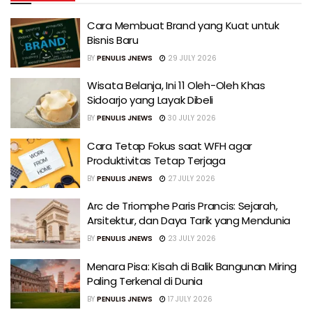
Cara Membuat Brand yang Kuat untuk
Bisnis Baru
BY
PENULIS JNEWS
29 JULY 2026
Wisata Belanja, Ini 11 Oleh-Oleh Khas
Sidoarjo yang Layak Dibeli
BY
PENULIS JNEWS
30 JULY 2026
Cara Tetap Fokus saat WFH agar
Produktivitas Tetap Terjaga
BY
PENULIS JNEWS
27 JULY 2026
Arc de Triomphe Paris Prancis: Sejarah,
Arsitektur, dan Daya Tarik yang Mendunia
BY
PENULIS JNEWS
23 JULY 2026
Menara Pisa: Kisah di Balik Bangunan Miring
Paling Terkenal di Dunia
BY
PENULIS JNEWS
17 JULY 2026