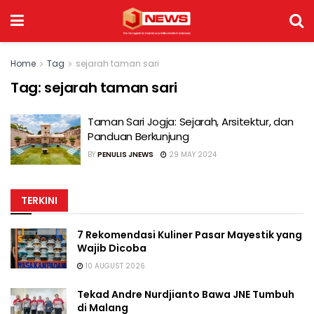
Home
Tag
sejarah taman sari
Tag:
sejarah taman sari
Taman Sari Jogja: Sejarah, Arsitektur, dan
Panduan Berkunjung
BY
PENULIS JNEWS
29 MAY 2024
TERKINI
7 Rekomendasi Kuliner Pasar Mayestik yang
Wajib Dicoba
10 AUGUST 2026
Tekad Andre Nurdjianto Bawa JNE Tumbuh
di Malang