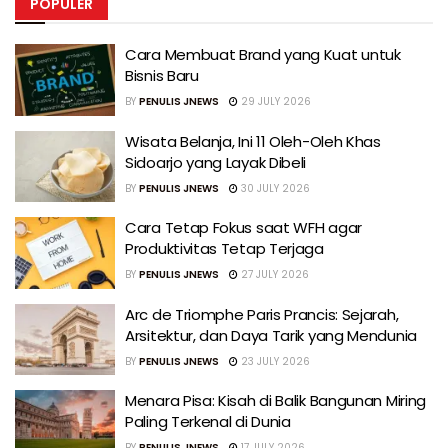
POPULER
Cara Membuat Brand yang Kuat untuk
Bisnis Baru
BY
PENULIS JNEWS
29 JULY 2026
Wisata Belanja, Ini 11 Oleh-Oleh Khas
Sidoarjo yang Layak Dibeli
BY
PENULIS JNEWS
30 JULY 2026
Cara Tetap Fokus saat WFH agar
Produktivitas Tetap Terjaga
BY
PENULIS JNEWS
27 JULY 2026
Arc de Triomphe Paris Prancis: Sejarah,
Arsitektur, dan Daya Tarik yang Mendunia
BY
PENULIS JNEWS
23 JULY 2026
Menara Pisa: Kisah di Balik Bangunan Miring
Paling Terkenal di Dunia
BY
PENULIS JNEWS
17 JULY 2026