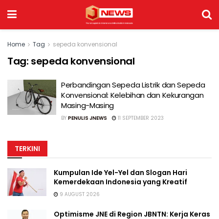
Home
Tag
sepeda konvensional
Tag:
sepeda konvensional
Perbandingan Sepeda Listrik dan Sepeda
Konvensional: Kelebihan dan Kekurangan
Masing-Masing
BY
PENULIS JNEWS
11 SEPTEMBER 2023
TERKINI
Kumpulan Ide Yel-Yel dan Slogan Hari
Kemerdekaan Indonesia yang Kreatif
9 AUGUST 2026
Optimisme JNE di Region JBNTN: Kerja Keras