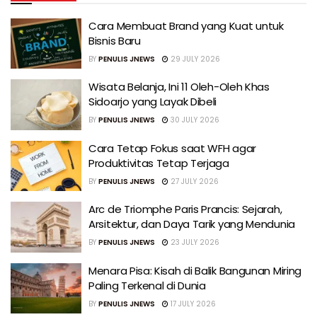
Cara Membuat Brand yang Kuat untuk
Bisnis Baru
BY
PENULIS JNEWS
29 JULY 2026
Wisata Belanja, Ini 11 Oleh-Oleh Khas
Sidoarjo yang Layak Dibeli
BY
PENULIS JNEWS
30 JULY 2026
Cara Tetap Fokus saat WFH agar
Produktivitas Tetap Terjaga
BY
PENULIS JNEWS
27 JULY 2026
Arc de Triomphe Paris Prancis: Sejarah,
Arsitektur, dan Daya Tarik yang Mendunia
BY
PENULIS JNEWS
23 JULY 2026
Menara Pisa: Kisah di Balik Bangunan Miring
Paling Terkenal di Dunia
BY
PENULIS JNEWS
17 JULY 2026