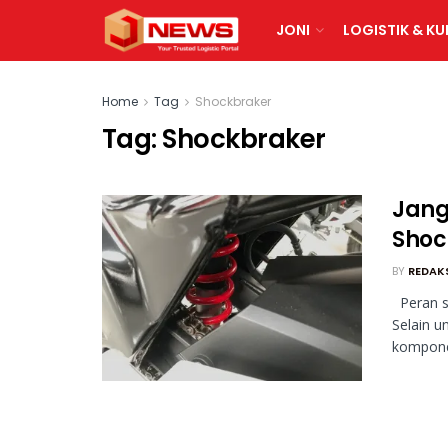
JONI
LOGISTIK & KU
Home
Tag
Shockbraker
Tag:
Shockbraker
Jang
Shoc
BY
REDAK
Peran s
Selain u
komponen