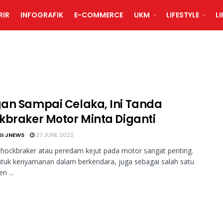
RIR
INFOGRAFIK
E-COMMERCE
UKM
LIFESTYLE
L
an Sampai Celaka, Ini Tanda
kbraker Motor Minta Diganti
SI JNEWS
27 JUNE 2022
hockbraker atau peredam kejut pada motor sangat penting.
ntuk kenyamanan dalam berkendara, juga sebagai salah satu
 ...