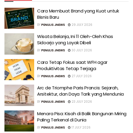
Cara Membuat Brand yang Kuat untuk
Bisnis Baru
BY
PENULIS JNEWS
29 JULY 2026
Wisata Belanja, Ini 11 Oleh-Oleh Khas
Sidoarjo yang Layak Dibeli
BY
PENULIS JNEWS
30 JULY 2026
Cara Tetap Fokus saat WFH agar
Produktivitas Tetap Terjaga
BY
PENULIS JNEWS
27 JULY 2026
Arc de Triomphe Paris Prancis: Sejarah,
Arsitektur, dan Daya Tarik yang Mendunia
BY
PENULIS JNEWS
23 JULY 2026
Menara Pisa: Kisah di Balik Bangunan Miring
Paling Terkenal di Dunia
BY
PENULIS JNEWS
17 JULY 2026