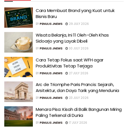
Cara Membuat Brand yang Kuat untuk
Bisnis Baru
BY
PENULIS JNEWS
29 JULY 2026
Wisata Belanja, Ini 11 Oleh-Oleh Khas
Sidoarjo yang Layak Dibeli
BY
PENULIS JNEWS
30 JULY 2026
Cara Tetap Fokus saat WFH agar
Produktivitas Tetap Terjaga
BY
PENULIS JNEWS
27 JULY 2026
Arc de Triomphe Paris Prancis: Sejarah,
Arsitektur, dan Daya Tarik yang Mendunia
BY
PENULIS JNEWS
23 JULY 2026
Menara Pisa: Kisah di Balik Bangunan Miring
Paling Terkenal di Dunia
BY
PENULIS JNEWS
17 JULY 2026