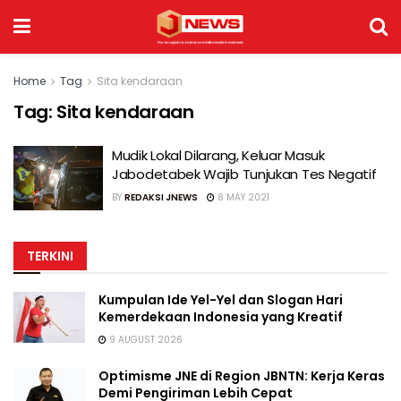
Home
Tag
Sita kendaraan
Tag:
Sita kendaraan
Mudik Lokal Dilarang, Keluar Masuk
Jabodetabek Wajib Tunjukan Tes Negatif
BY
REDAKSI JNEWS
8 MAY 2021
TERKINI
Kumpulan Ide Yel-Yel dan Slogan Hari
Kemerdekaan Indonesia yang Kreatif
9 AUGUST 2026
Optimisme JNE di Region JBNTN: Kerja Keras
Demi Pengiriman Lebih Cepat