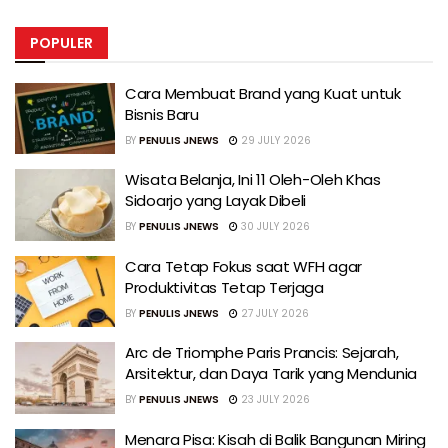
POPULER
Cara Membuat Brand yang Kuat untuk
Bisnis Baru
BY
PENULIS JNEWS
29 JULY 2026
Wisata Belanja, Ini 11 Oleh-Oleh Khas
Sidoarjo yang Layak Dibeli
BY
PENULIS JNEWS
30 JULY 2026
Cara Tetap Fokus saat WFH agar
Produktivitas Tetap Terjaga
BY
PENULIS JNEWS
27 JULY 2026
Arc de Triomphe Paris Prancis: Sejarah,
Arsitektur, dan Daya Tarik yang Mendunia
BY
PENULIS JNEWS
23 JULY 2026
Menara Pisa: Kisah di Balik Bangunan Miring