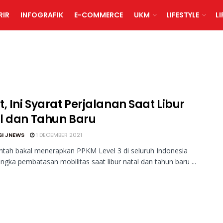
RIR
INFOGRAFIK
E-COMMERCE
UKM
LIFESTYLE
L
, Ini Syarat Perjalanan Saat Libur
l dan Tahun Baru
SI JNEWS
1 DECEMBER 2021
tah bakal menerapkan PPKM Level 3 di seluruh Indonesia
ngka pembatasan mobilitas saat libur natal dan tahun baru ...