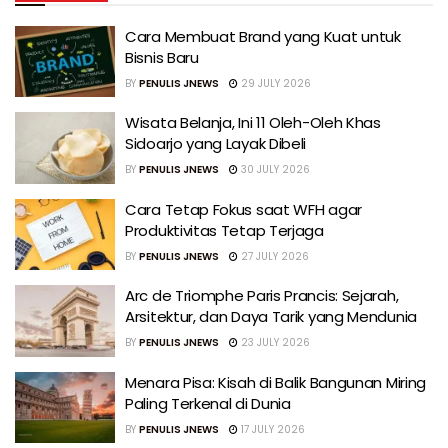
Cara Membuat Brand yang Kuat untuk
Bisnis Baru
BY
PENULIS JNEWS
29 JULY 2026
Wisata Belanja, Ini 11 Oleh-Oleh Khas
Sidoarjo yang Layak Dibeli
BY
PENULIS JNEWS
30 JULY 2026
Cara Tetap Fokus saat WFH agar
Produktivitas Tetap Terjaga
BY
PENULIS JNEWS
27 JULY 2026
Arc de Triomphe Paris Prancis: Sejarah,
Arsitektur, dan Daya Tarik yang Mendunia
BY
PENULIS JNEWS
23 JULY 2026
Menara Pisa: Kisah di Balik Bangunan Miring
Paling Terkenal di Dunia
BY
PENULIS JNEWS
17 JULY 2026