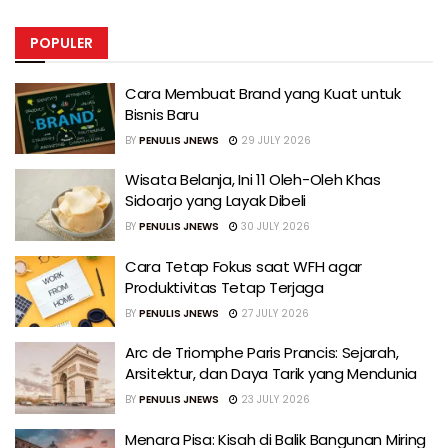
POPULER
Cara Membuat Brand yang Kuat untuk
Bisnis Baru
BY
PENULIS JNEWS
29 JULY 2026
Wisata Belanja, Ini 11 Oleh-Oleh Khas
Sidoarjo yang Layak Dibeli
BY
PENULIS JNEWS
30 JULY 2026
Cara Tetap Fokus saat WFH agar
Produktivitas Tetap Terjaga
BY
PENULIS JNEWS
27 JULY 2026
Arc de Triomphe Paris Prancis: Sejarah,
Arsitektur, dan Daya Tarik yang Mendunia
BY
PENULIS JNEWS
23 JULY 2026
Menara Pisa: Kisah di Balik Bangunan Miring