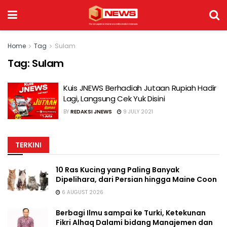
Home
Tag
Sulam
Tag:
Sulam
Kuis JNEWS Berhadiah Jutaan Rupiah Hadir
Lagi, Langsung Cek Yuk Disini
BY
REDAKSI JNEWS
9 JULY 2021
TERKINI
10 Ras Kucing yang Paling Banyak
Dipelihara, dari Persian hingga Maine Coon
6 AUGUST 2026
Berbagi Ilmu sampai ke Turki, Ketekunan
Fikri Alhaq Dalami bidang Manajemen dan