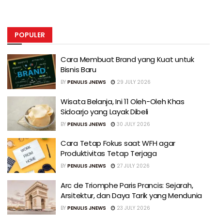
POPULER
Cara Membuat Brand yang Kuat untuk
Bisnis Baru
BY
PENULIS JNEWS
29 JULY 2026
Wisata Belanja, Ini 11 Oleh-Oleh Khas
Sidoarjo yang Layak Dibeli
BY
PENULIS JNEWS
30 JULY 2026
Cara Tetap Fokus saat WFH agar
Produktivitas Tetap Terjaga
BY
PENULIS JNEWS
27 JULY 2026
Arc de Triomphe Paris Prancis: Sejarah,
Arsitektur, dan Daya Tarik yang Mendunia
BY
PENULIS JNEWS
23 JULY 2026