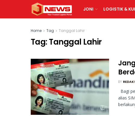
JONI
LOGISTIK & KU
Home
Tag
Tanggal Lahir
Tag:
Tanggal Lahir
Jang
Berd
BY
REDAK
Bagi pe
alias SI
berlakun