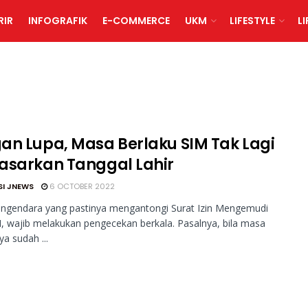
RIR
INFOGRAFIK
E-COMMERCE
UKM
LIFESTYLE
L
an Lupa, Masa Berlaku SIM Tak Lagi
asarkan Tanggal Lahir
SI JNEWS
6 OCTOBER 2022
ngendara yang pastinya mengantongi Surat Izin Mengemudi
M, wajib melakukan pengecekan berkala. Pasalnya, bila masa
ya sudah ...