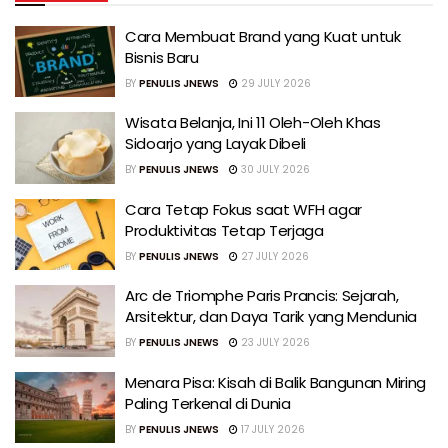
Cara Membuat Brand yang Kuat untuk
Bisnis Baru
BY
PENULIS JNEWS
29 JULY 2026
Wisata Belanja, Ini 11 Oleh-Oleh Khas
Sidoarjo yang Layak Dibeli
BY
PENULIS JNEWS
30 JULY 2026
Cara Tetap Fokus saat WFH agar
Produktivitas Tetap Terjaga
BY
PENULIS JNEWS
27 JULY 2026
Arc de Triomphe Paris Prancis: Sejarah,
Arsitektur, dan Daya Tarik yang Mendunia
BY
PENULIS JNEWS
23 JULY 2026
Menara Pisa: Kisah di Balik Bangunan Miring
Paling Terkenal di Dunia
BY
PENULIS JNEWS
17 JULY 2026