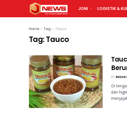
JONI
LOGISTIK & KU
Home
Tag
Tauco
Tag:
Tauco
Tauc
Beru
BY
REDAK
Di teng
dan higi
menjajak