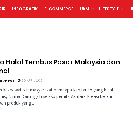
RIR
INFOGRAFIK
E-COMMERCE
UKM
LIFESTYLE
L
o Halal Tembus Pasar Malaysia dan
nai
SI JNEWS
20 APRIL 2021
ah kekhawatiran masyarakat mendapatkan tauco yang halal
enis, Nirma Darningsih selaku pemilik Ashfara Kreasi berani
an produk yang ...