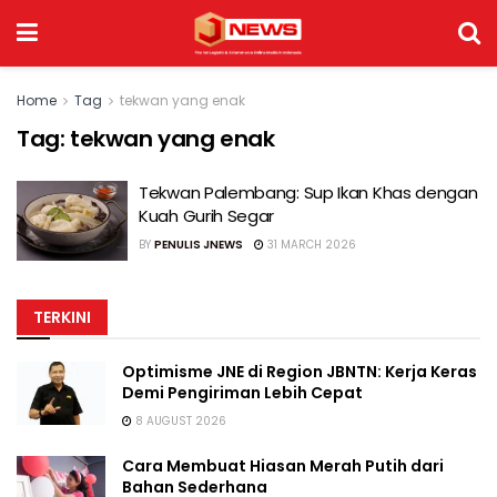
Home
Tag
tekwan yang enak
Tag:
tekwan yang enak
Tekwan Palembang: Sup Ikan Khas dengan
Kuah Gurih Segar
BY
PENULIS JNEWS
31 MARCH 2026
TERKINI
Optimisme JNE di Region JBNTN: Kerja Keras
Demi Pengiriman Lebih Cepat
8 AUGUST 2026
Cara Membuat Hiasan Merah Putih dari
Bahan Sederhana