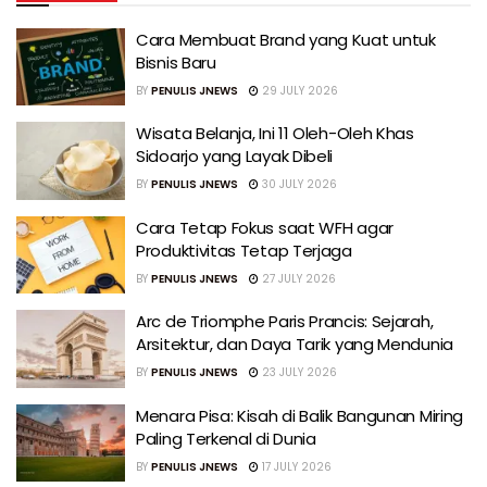
Cara Membuat Brand yang Kuat untuk
Bisnis Baru
BY
PENULIS JNEWS
29 JULY 2026
Wisata Belanja, Ini 11 Oleh-Oleh Khas
Sidoarjo yang Layak Dibeli
BY
PENULIS JNEWS
30 JULY 2026
Cara Tetap Fokus saat WFH agar
Produktivitas Tetap Terjaga
BY
PENULIS JNEWS
27 JULY 2026
Arc de Triomphe Paris Prancis: Sejarah,
Arsitektur, dan Daya Tarik yang Mendunia
BY
PENULIS JNEWS
23 JULY 2026
Menara Pisa: Kisah di Balik Bangunan Miring
Paling Terkenal di Dunia
BY
PENULIS JNEWS
17 JULY 2026