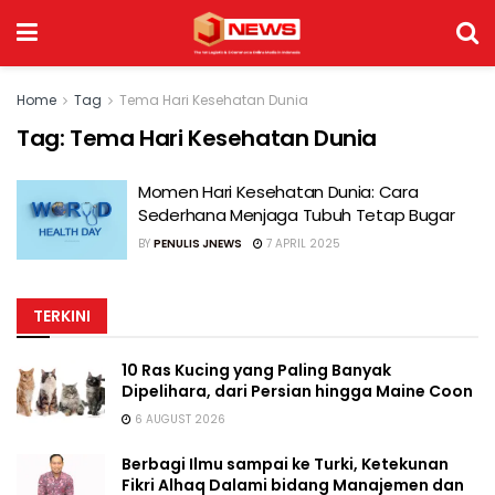
Home
Tag
Tema Hari Kesehatan Dunia
Tag:
Tema Hari Kesehatan Dunia
Momen Hari Kesehatan Dunia: Cara
Sederhana Menjaga Tubuh Tetap Bugar
BY
PENULIS JNEWS
7 APRIL 2025
TERKINI
10 Ras Kucing yang Paling Banyak
Dipelihara, dari Persian hingga Maine Coon
6 AUGUST 2026
Berbagi Ilmu sampai ke Turki, Ketekunan
Fikri Alhaq Dalami bidang Manajemen dan