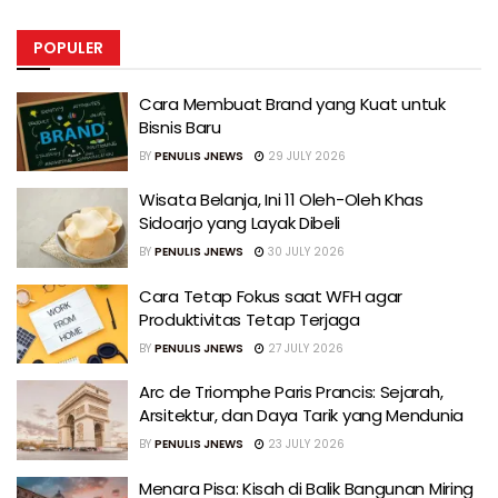
POPULER
Cara Membuat Brand yang Kuat untuk
Bisnis Baru
BY
PENULIS JNEWS
29 JULY 2026
Wisata Belanja, Ini 11 Oleh-Oleh Khas
Sidoarjo yang Layak Dibeli
BY
PENULIS JNEWS
30 JULY 2026
Cara Tetap Fokus saat WFH agar
Produktivitas Tetap Terjaga
BY
PENULIS JNEWS
27 JULY 2026
Arc de Triomphe Paris Prancis: Sejarah,
Arsitektur, dan Daya Tarik yang Mendunia
BY
PENULIS JNEWS
23 JULY 2026
Menara Pisa: Kisah di Balik Bangunan Miring