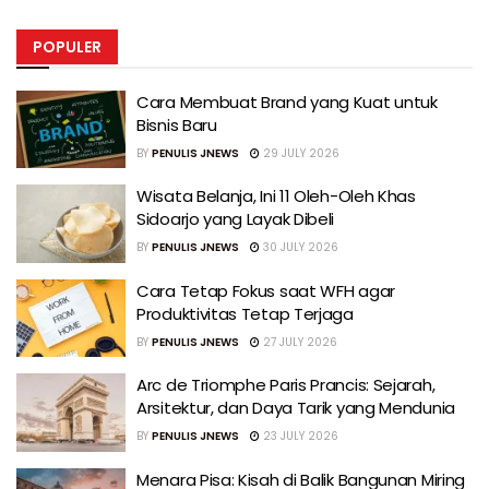
POPULER
Cara Membuat Brand yang Kuat untuk
Bisnis Baru
BY
PENULIS JNEWS
29 JULY 2026
Wisata Belanja, Ini 11 Oleh-Oleh Khas
Sidoarjo yang Layak Dibeli
BY
PENULIS JNEWS
30 JULY 2026
Cara Tetap Fokus saat WFH agar
Produktivitas Tetap Terjaga
BY
PENULIS JNEWS
27 JULY 2026
Arc de Triomphe Paris Prancis: Sejarah,
Arsitektur, dan Daya Tarik yang Mendunia
BY
PENULIS JNEWS
23 JULY 2026
Menara Pisa: Kisah di Balik Bangunan Miring