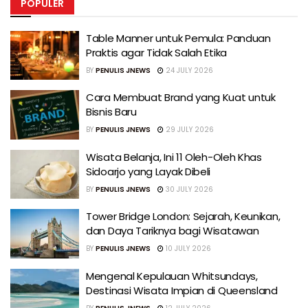
POPULER
Table Manner untuk Pemula: Panduan
Praktis agar Tidak Salah Etika
BY
PENULIS JNEWS
24 JULY 2026
Cara Membuat Brand yang Kuat untuk
Bisnis Baru
BY
PENULIS JNEWS
29 JULY 2026
Wisata Belanja, Ini 11 Oleh-Oleh Khas
Sidoarjo yang Layak Dibeli
BY
PENULIS JNEWS
30 JULY 2026
Tower Bridge London: Sejarah, Keunikan,
dan Daya Tariknya bagi Wisatawan
BY
PENULIS JNEWS
10 JULY 2026
Mengenal Kepulauan Whitsundays,
Destinasi Wisata Impian di Queensland