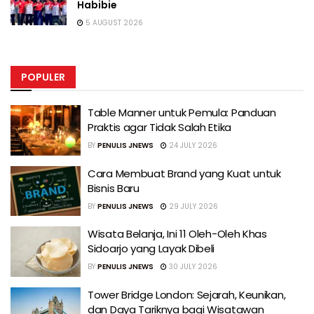
Habibie
5 AUGUST 2026
POPULER
Table Manner untuk Pemula: Panduan
Praktis agar Tidak Salah Etika
BY
PENULIS JNEWS
24 JULY 2026
Cara Membuat Brand yang Kuat untuk
Bisnis Baru
BY
PENULIS JNEWS
29 JULY 2026
Wisata Belanja, Ini 11 Oleh-Oleh Khas
Sidoarjo yang Layak Dibeli
BY
PENULIS JNEWS
30 JULY 2026
Tower Bridge London: Sejarah, Keunikan,
dan Daya Tariknya bagi Wisatawan