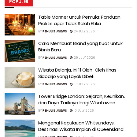
POPULER
Table Manner untuk Pemula: Panduan
Praktis agar Tidak Salah Etika
BY
PENULIS JNEWS
24 JULY 2026
Cara Membuat Brand yang Kuat untuk
Bisnis Baru
BY
PENULIS JNEWS
29 JULY 2026
Wisata Belanja, Ini 11 Oleh-Oleh Khas
Sidoarjo yang Layak Dibeli
BY
PENULIS JNEWS
30 JULY 2026
Tower Bridge London: Sejarah, Keunikan,
dan Daya Tariknya bagi Wisatawan
BY
PENULIS JNEWS
10 JULY 2026
Mengenal Kepulauan Whitsundays,
Destinasi Wisata Impian di Queensland