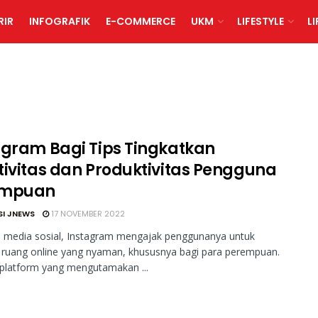
RIR
INFOGRAFIK
E-COMMERCE
UKM
LIFESTYLE
L
agram Bagi Tips Tingkatkan
tivitas dan Produktivitas Pengguna
empuan
SI JNEWS
17 NOVEMBER 2022
m media sosial, Instagram mengajak penggunanya untuk
 ruang online yang nyaman, khususnya bagi para perempuan.
platform yang mengutamakan ...