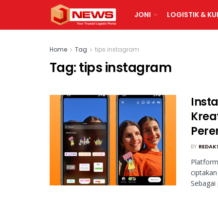
JONI
LOGISTIK & KU
Home
Tag
tips instagram
Tag:
tips instagram
Inst
Krea
Per
BY
REDAK
Platfor
ciptakan
Sebagai 