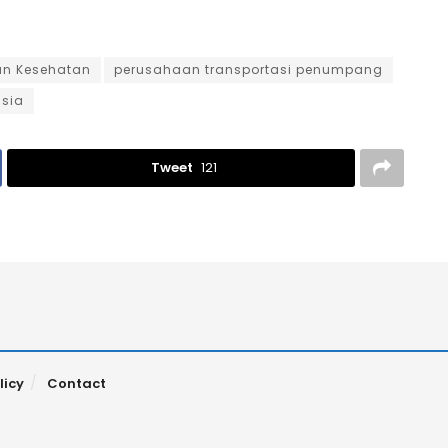
an Kesehatan
perusahaan transportasi penumpang
nsia
Tweet
121
licy
Contact