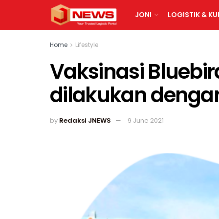
JONI
LOGISTIK & KU
Home
Lifestyle
Vaksinasi Bluebir
dilakukan dengan
by
Redaksi JNEWS
9 June 2021