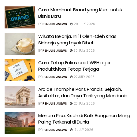
Cara Membuat Brand yang Kuat untuk
Bisnis Baru
BY
PENULIS JNEWS
29 JULY 2026
Wisata Belanja, Ini 11 Oleh-Oleh Khas
Sidoarjo yang Layak Dibeli
BY
PENULIS JNEWS
30 JULY 2026
Cara Tetap Fokus saat WFH agar
Produktivitas Tetap Terjaga
BY
PENULIS JNEWS
27 JULY 2026
Arc de Triomphe Paris Prancis: Sejarah,
Arsitektur, dan Daya Tarik yang Mendunia
BY
PENULIS JNEWS
23 JULY 2026
Menara Pisa: Kisah di Balik Bangunan Miring
Paling Terkenal di Dunia
BY
PENULIS JNEWS
17 JULY 2026