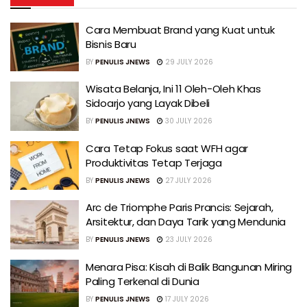
Cara Membuat Brand yang Kuat untuk
Bisnis Baru
BY
PENULIS JNEWS
29 JULY 2026
Wisata Belanja, Ini 11 Oleh-Oleh Khas
Sidoarjo yang Layak Dibeli
BY
PENULIS JNEWS
30 JULY 2026
Cara Tetap Fokus saat WFH agar
Produktivitas Tetap Terjaga
BY
PENULIS JNEWS
27 JULY 2026
Arc de Triomphe Paris Prancis: Sejarah,
Arsitektur, dan Daya Tarik yang Mendunia
BY
PENULIS JNEWS
23 JULY 2026
Menara Pisa: Kisah di Balik Bangunan Miring
Paling Terkenal di Dunia
BY
PENULIS JNEWS
17 JULY 2026