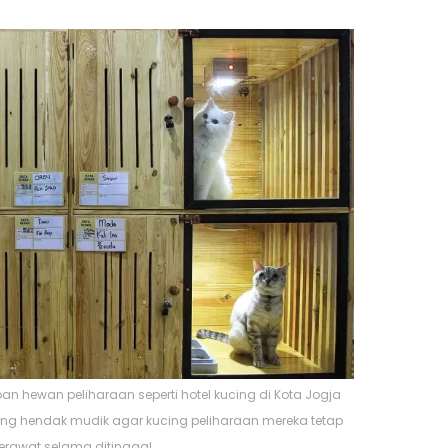
pan hewan peliharaan seperti hotel kucing di Kota Jogja
ng hendak mudik agar kucing peliharaan mereka tetap
erawat selama ditinggal.