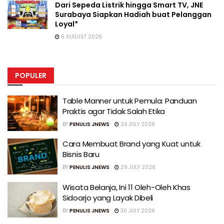
Dari Sepeda Listrik hingga Smart TV, JNE
Surabaya Siapkan Hadiah buat Pelanggan
Loyal*
6 AUGUST 2026
POPULER
Table Manner untuk Pemula: Panduan
Praktis agar Tidak Salah Etika
BY
PENULIS JNEWS
24 JULY 2026
Cara Membuat Brand yang Kuat untuk
Bisnis Baru
BY
PENULIS JNEWS
29 JULY 2026
Wisata Belanja, Ini 11 Oleh-Oleh Khas
Sidoarjo yang Layak Dibeli
BY
PENULIS JNEWS
30 JULY 2026