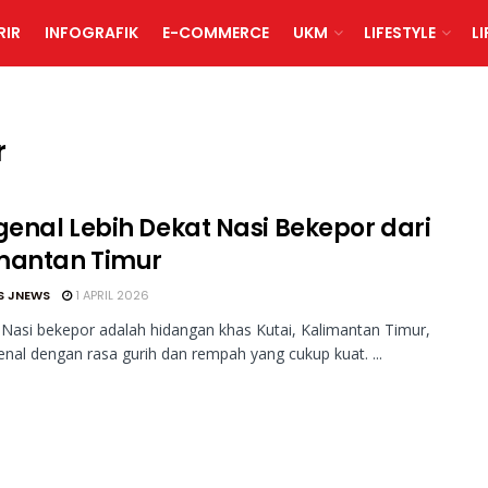
RIR
INFOGRAFIK
E-COMMERCE
UKM
LIFESTYLE
L
r
enal Lebih Dekat Nasi Bekepor dari
mantan Timur
S JNEWS
1 APRIL 2026
Nasi bekepor adalah hidangan khas Kutai, Kalimantan Timur,
enal dengan rasa gurih dan rempah yang cukup kuat. ...