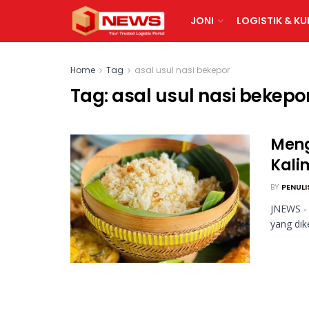
JONI
LOGISTIK & KU
Home
Tag
asal usul nasi bekepor
Tag:
asal usul nasi bekepo
Meng
Kali
BY
PENULI
JNEWS - 
yang dik