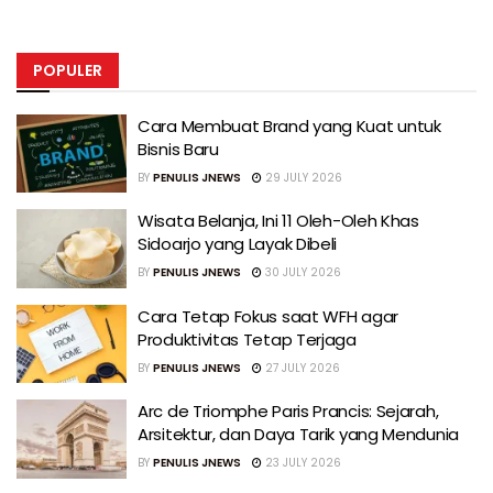
POPULER
Cara Membuat Brand yang Kuat untuk
Bisnis Baru
BY
PENULIS JNEWS
29 JULY 2026
Wisata Belanja, Ini 11 Oleh-Oleh Khas
Sidoarjo yang Layak Dibeli
BY
PENULIS JNEWS
30 JULY 2026
Cara Tetap Fokus saat WFH agar
Produktivitas Tetap Terjaga
BY
PENULIS JNEWS
27 JULY 2026
Arc de Triomphe Paris Prancis: Sejarah,
Arsitektur, dan Daya Tarik yang Mendunia
BY
PENULIS JNEWS
23 JULY 2026