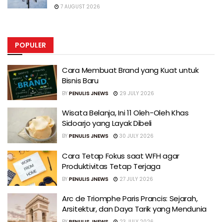
7 AUGUST 2026
POPULER
Cara Membuat Brand yang Kuat untuk
Bisnis Baru
BY
PENULIS JNEWS
29 JULY 2026
Wisata Belanja, Ini 11 Oleh-Oleh Khas
Sidoarjo yang Layak Dibeli
BY
PENULIS JNEWS
30 JULY 2026
Cara Tetap Fokus saat WFH agar
Produktivitas Tetap Terjaga
BY
PENULIS JNEWS
27 JULY 2026
Arc de Triomphe Paris Prancis: Sejarah,
Arsitektur, dan Daya Tarik yang Mendunia
BY
PENULIS JNEWS
23 JULY 2026